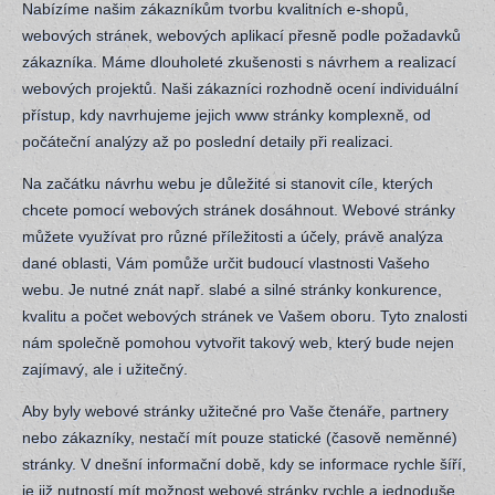
Nabízíme našim zákazníkům tvorbu kvalitních e-shopů,
webových stránek, webových aplikací přesně podle požadavků
zákazníka. Máme dlouholeté zkušenosti s návrhem a realizací
webových projektů. Naši zákazníci rozhodně ocení individuální
přístup, kdy navrhujeme jejich www stránky komplexně, od
počáteční analýzy až po poslední detaily při realizaci.
Na začátku návrhu webu je důležité si stanovit cíle, kterých
chcete pomocí webových stránek dosáhnout. Webové stránky
můžete využívat pro různé příležitosti a účely, právě analýza
dané oblasti, Vám pomůže určit budoucí vlastnosti Vašeho
webu. Je nutné znát např. slabé a silné stránky konkurence,
kvalitu a počet webových stránek ve Vašem oboru. Tyto znalosti
nám společně pomohou vytvořit takový web, který bude nejen
zajímavý, ale i užitečný.
Aby byly webové stránky užitečné pro Vaše čtenáře, partnery
nebo zákazníky, nestačí mít pouze statické (časově neměnné)
stránky. V dnešní informační době, kdy se informace rychle šíří,
je již nutností mít možnost webové stránky rychle a jednoduše