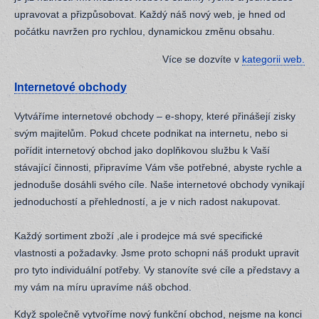
upravovat a přizpůsobovat. Každý náš nový web, je hned od
počátku navržen pro rychlou, dynamickou změnu obsahu.
Více se dozvíte v
kategorii web.
Internetové obchody
Vytváříme internetové obchody – e-shopy, které přinášejí zisky
svým majitelům. Pokud chcete podnikat na internetu, nebo si
pořídit internetový obchod jako doplňkovou službu k Vaší
stávající činnosti, připravíme Vám vše potřebné, abyste rychle a
jednoduše dosáhli svého cíle. Naše internetové obchody vynikají
jednoduchostí a přehledností, a je v nich radost nakupovat.
Každý sortiment zboží ,ale i prodejce má své specifické
vlastnosti a požadavky. Jsme proto schopni náš produkt upravit
pro tyto individuální potřeby. Vy stanovíte své cíle a představy a
my vám na míru upravíme náš obchod.
Když společně vytvoříme nový funkční obchod, nejsme na konci