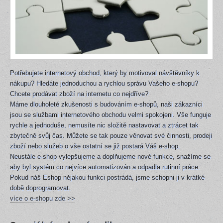
Potřebujete internetový obchod, který by motivoval návštěvníky k
nákupu? Hledáte jednoduchou a rychlou správu Vašeho e-shopu?
Chcete prodávat zboží na internetu co nejdříve?
Máme dlouholeté zkušenosti s budováním e-shopů, naši zákazníci
jsou se službami internetového obchodu velmi spokojeni. Vše funguje
rychle a jednoduše, nemusíte nic složitě nastavovat a ztrácet tak
zbytečně svůj čas. Můžete se tak pouze věnovat své činnosti, prodeji
zboží nebo služeb o vše ostatní se již postará Váš e-shop.
Neustále e-shop vylepšujeme a doplňujeme nové funkce, snažíme se
aby byl systém co nejvíce automatizován a odpadla rutinní práce.
Pokud náš Eshop nějakou funkci postrádá, jsme schopni ji v krátké
době doprogramovat.
více o e-shopu zde >>